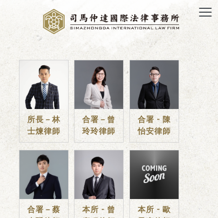
所長－林
合署－曾
合署 - 陳
士煉律師
玲玲律師
怡安律師
合署－蔡
本所 - 曾
本所 - 歐