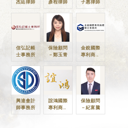
杰廷律師
彥程律師
子惠律師
信弘記帳
保險顧問
金銳國際
士事務所
－鄭玉青
專利商標
聯合事務
所
興達會計
誼鴻國際
保險顧問
師事務所
專利商標
－紀富騰
事務所